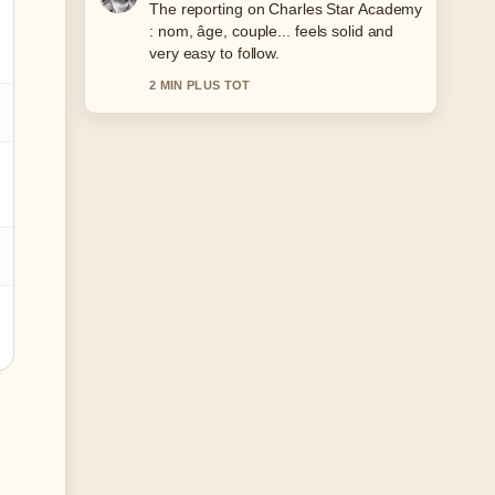
Good verification work around Riz au
Lait : Recette Onctueuse et.... More
outlets should write like this.
4 MIN PLUS TOT