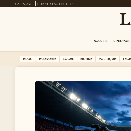
SAT, AUG 8
EDITION DU MATIN
FR-FR
L
ACCUEIL
A PROPOS
BLOG
ECONOMIE
LOCAL
MONDE
POLITIQUE
TEC