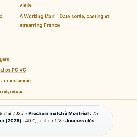
visite
la
A Working Man – Date sortie, casting et
streaming France
ngers
Ratios PG VG
ts, grand amour
rrat, retour
29 mai 2025) ·
Prochain match à Montréal :
25
her (2026) :
49 €, section 128 ·
Joueurs clés