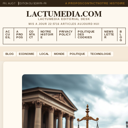
FRI, AUG 7
EDITION DU SOIR
FR-FR
A PROPOS
CONTACT
NOTRE HISTOIRE
LACTUMEDIA.COM
LACTUMEDIA EDITORIAL DESK
MIS A JOUR 22:57
16 ARTICLES AUJOURD HUI
AC
A
CO
NOTRE
PRIVACY
POLITIQUE
NEWS
B
CU
PRO
NTA
HISTOIR
POLICY
DES
LETTE
L
EIL
POS
CT
E
COOKIES
R
O
G
BLOG
ECONOMIE
LOCAL
MONDE
POLITIQUE
TECHNOLOGIE