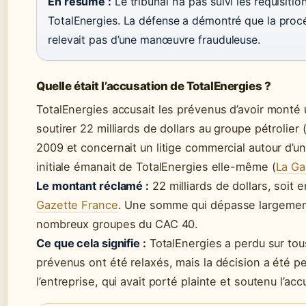
En résumé :
Le tribunal n’a pas suivi les réquisitio
TotalEnergies. La défense a démontré que la proc
relevait pas d’une manœuvre frauduleuse.
Quelle était l’accusation de TotalEnergies ?
TotalEnergies accusait les prévenus d’avoir monté u
soutirer 22 milliards de dollars au groupe pétrolier 
2009 et concernait un litige commercial autour d’un 
initiale émanait de TotalEnergies elle-même (
La Ga
Le montant réclamé :
22 milliards de dollars, soit 
Gazette France
. Une somme qui dépasse largement 
nombreux groupes du CAC 40.
Ce que cela signifie :
TotalEnergies a perdu sur tou
prévenus ont été relaxés, mais la décision a été 
l’entreprise, qui avait porté plainte et soutenu l’a