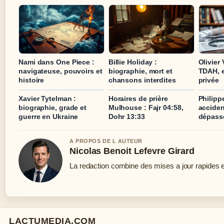
Nami dans One Piece :
Billie Holiday :
Olivier 
navigateuse, pouvoirs et
biographie, mort et
TDAH, e
histoire
chansons interdites
privée
Xavier Tytelman :
Horaires de prière
Philipp
biographie, grade et
Mulhouse : Fajr 04:58,
acciden
guerre en Ukraine
Dohr 13:33
dépass
A PROPOS DE L AUTEUR
Nicolas Benoit Lefevre Girard
La redaction combine des mises a jour rapides et
LACTUMEDIA.COM