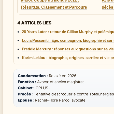
Maroc Coupe du Monde 2022 :
Avis d
Résultats, Classement et Parcours
décès 
4 ARTICLES LIES
28 Years Later : retour de Cillian Murphy et polémiq
Lucia Passaniti : âge, compagnon, biographie et carr
Freddie Mercury : réponses aux questions sur sa vie
Karim Leklou : biographie, origines, carrière et vie p
Condamnation :
Relaxé en 2026 ·
Fonction :
Avocat et ancien magistrat ·
Cabinet :
OPLUS ·
Procès :
Tentative d’escroquerie contre TotalEnergies
Épouse :
Rachel-Flore Pardo, avocate