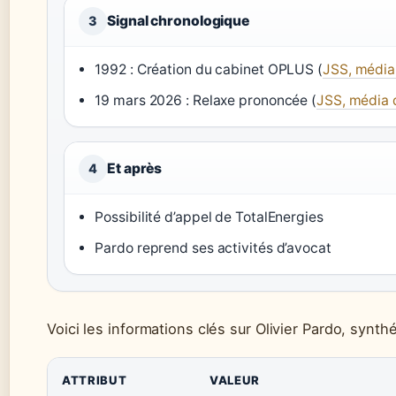
Signal chronologique
3
1992 : Création du cabinet OPLUS (
JSS, média 
19 mars 2026 : Relaxe prononcée (
JSS, média d
Et après
4
Possibilité d’appel de TotalEnergies
Pardo reprend ses activités d’avocat
Voici les informations clés sur Olivier Pardo, synt
ATTRIBUT
VALEUR