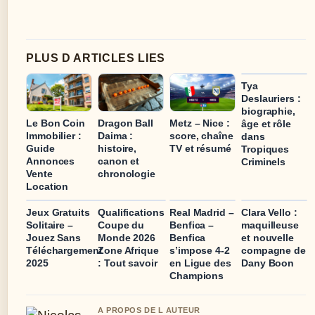
PLUS D ARTICLES LIES
Tya
Deslauriers :
biographie,
Le Bon Coin
Dragon Ball
Metz – Nice :
âge et rôle
Immobilier :
Daima :
score, chaîne
dans
Guide
histoire,
TV et résumé
Tropiques
Annonces
canon et
Criminels
Vente
chronologie
Location
Jeux Gratuits
Qualifications
Real Madrid –
Clara Vello :
Solitaire –
Coupe du
Benfica –
maquilleuse
Jouez Sans
Monde 2026
Benfica
et nouvelle
Téléchargement
Zone Afrique
s’impose 4-2
compagne de
2025
: Tout savoir
en Ligue des
Dany Boon
Champions
A PROPOS DE L AUTEUR