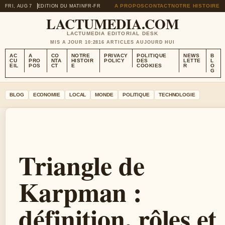
A PROPOS
CONTACT
NOTRE HISTOIRE
FRI, AUG 7
EDITION DU MATIN
FR-FR
LACTUMEDIA.COM
LACTUMEDIA EDITORIAL DESK
MIS A JOUR 10:28
16 ARTICLES AUJOURD HUI
AC
A
CO
NOTRE
PRIVACY
POLITIQUE
NEWS
B
CU
PRO
NTA
HISTOIR
POLICY
DES
LETTE
L
EIL
POS
CT
E
COOKIES
R
O
G
BLOG
ECONOMIE
LOCAL
MONDE
POLITIQUE
TECHNOLOGIE
Triangle de
Karpman :
définition, rôles et