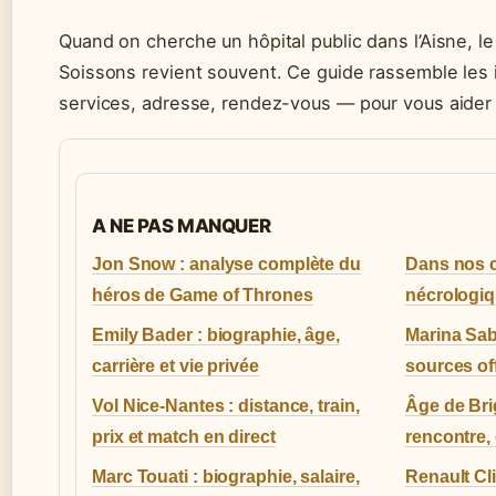
Quand on cherche un hôpital public dans l’Aisne, le
Soissons revient souvent. Ce guide rassemble les 
services, adresse, rendez-vous — pour vous aider 
A NE PAS MANQUER
Jon Snow : analyse complète du
Dans nos c
héros de Game of Thrones
nécrologi
Emily Bader : biographie, âge,
Marina Sabat
carrière et vie privée
sources off
Vol Nice-Nantes : distance, train,
Âge de Brig
prix et match en direct
rencontre,
Marc Touati : biographie, salaire,
Renault Clio