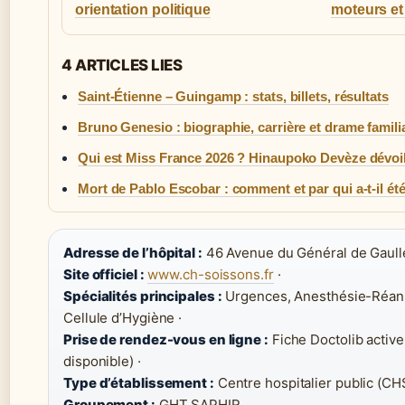
orientation politique
moteurs et
4 ARTICLES LIES
Saint-Étienne – Guingamp : stats, billets, résultats
Bruno Genesio : biographie, carrière et drame famili
Qui est Miss France 2026 ? Hinaupoko Devèze dévoi
Mort de Pablo Escobar : comment et par qui a-t-il été
Adresse de l’hôpital :
46 Avenue du Général de Gaulle
Site officiel :
www.ch-soissons.fr
·
Spécialités principales :
Urgences, Anesthésie-Réani
Cellule d’Hygiène ·
Prise de rendez-vous en ligne :
Fiche Doctolib active
disponible) ·
Type d’établissement :
Centre hospitalier public (CHS
Groupement :
GHT SAPHIR