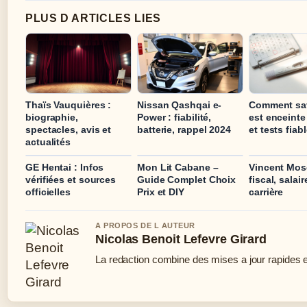
PLUS D ARTICLES LIES
Thaïs Vauquières :
Nissan Qashqai e-
Comment sav
biographie,
Power : fiabilité,
est enceinte
spectacles, avis et
batterie, rappel 2024
et tests fiab
actualités
GE Hentai : Infos
Mon Lit Cabane –
Vincent Mosc
vérifiées et sources
Guide Complet Choix
fiscal, salair
officielles
Prix et DIY
carrière
A PROPOS DE L AUTEUR
Nicolas Benoit Lefevre Girard
La redaction combine des mises a jour rapides et