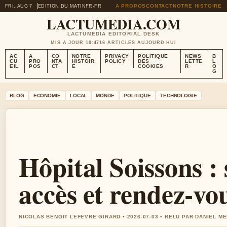
A PROPOS
CONTACT
NOTRE HISTOIRE
FRI, AUG 7
EDITION DU MATIN
FR-FR
LACTUMEDIA.COM
LACTUMEDIA EDITORIAL DESK
MIS A JOUR 10:47
16 ARTICLES AUJOURD HUI
AC
A
CO
NOTRE
PRIVACY
POLITIQUE
NEWS
B
CU
PRO
NTA
HISTOIR
POLICY
DES
LETTE
L
EIL
POS
CT
E
COOKIES
R
O
G
BLOG
ECONOMIE
LOCAL
MONDE
POLITIQUE
TECHNOLOGIE
Hôpital Soissons : 
accès et rendez-vo
NICOLAS BENOIT LEFEVRE GIRARD • 2026-07-03 • RELU PAR DANIEL M