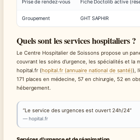
Prise de rendez-vous
Fiche Doctolib active (rés
Groupement
GHT SAPHIR
Quels sont les services hospitaliers ?
Le Centre Hospitalier de Soissons propose un pan
couvrant les soins d’urgence, les spécialités et la 
hopital.fr (
hopital.fr (annuaire national de santé)
), 
171 places en médecine, 57 en chirurgie, 52 en ob
hébergement.
“Le service des urgences est ouvert 24h/24”
— hopital.fr
Services d’urgence et de réanimation